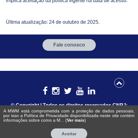
implica aceitação da política vigente na data de acesso.
Última atualização: 24 de outubro de 2025.
Fale conosco
©️ Copyright | Todos os direitos reservados CNPJ:
02.162.259/0007-50
A MWM está comprometida com a proteção de dados pessoais,
por isso a Política de Privacidade disponibilizada neste site contém
Política de Privacidade
informações sobre como a M... (
Ver mais
)
Design Rino Com
Aceitar