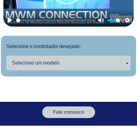
Play
Play
Mute
Sett
Selecione o controlador desejado:
Selecione um modelo
Fale conosco