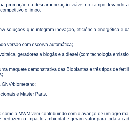
na promoção da descarbonização viável no campo, levando al
 competitivo e limpo.
w soluções que integram inovação, eficiência energética e ba
ndo versão com escorva automática;
ltaica, geradores a biogás e a diesel (com tecnologia emissio
 maquete demonstrativa das Bioplantas e três tipos de fertili
s;
 GNV/biometano;
ionais e Master Parts.
s como a MWM vem contribuindo com o avanço de um agro mais s
, reduzem o impacto ambiental e geram valor para toda a cad