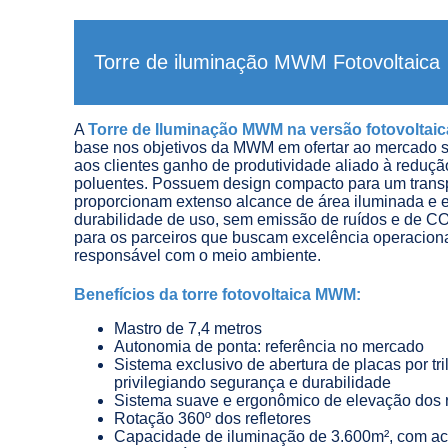
Torre de iluminação MWM Fotovoltaica
A
Torre de Iluminação MWM na versão fotovoltaic
base nos objetivos da MWM em ofertar ao mercado 
aos clientes ganho de produtividade aliado à reduç
poluentes. Possuem design compacto para um transpor
proporcionam extenso alcance de área iluminada e 
durabilidade de uso, sem emissão de ruídos e de C
para os parceiros que buscam excelência operaciona
responsável com o meio ambiente.
Benefícios da torre fotovoltaica MWM:
Mastro de 7,4 metros
Autonomia de ponta: referência no mercado
Sistema exclusivo de abertura de placas por tri
privilegiando segurança e durabilidade
Sistema suave e ergonômico de elevação dos r
Rotação 360º dos refletores
Capacidade de iluminação de 3.600m², com a