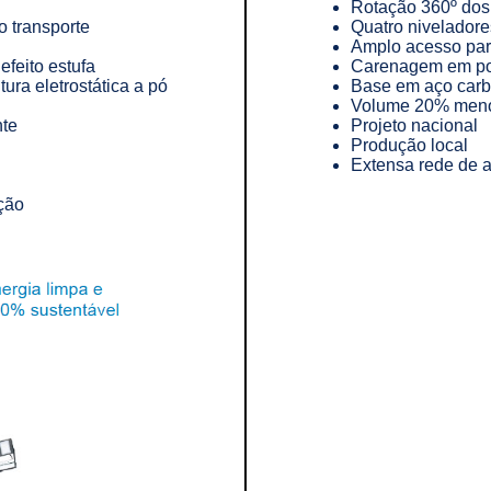
Rotação 360º dos 
 transporte
Quatro nivelador
Amplo acesso par
feito estufa
Carenagem em pol
ura eletrostática a pó
Base em aço car
Volume 20% menor 
nte
Projeto nacional
Produção local
Extensa rede de a
ção