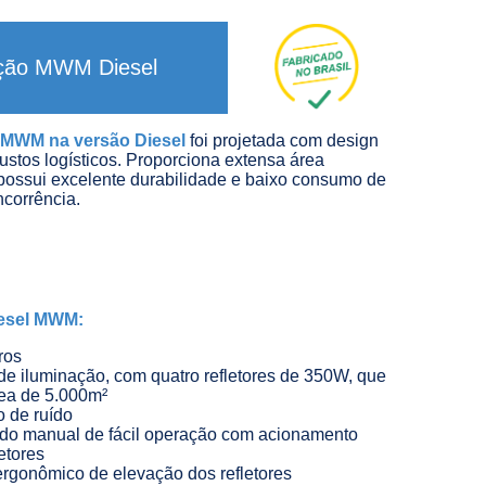
ação MWM Diesel
o MWM na versão Diesel
foi projetada com design
ustos logísticos. Proporciona extensa área
 possui excelente durabilidade e baixo consumo de
ncorrência.
iesel MWM:
tros
de iluminação, com quatro refletores de 350W, que
ea de 5.000m²
 de ruído
o manual de fácil operação com acionamento
letores
ergonômico de elevação dos refletores