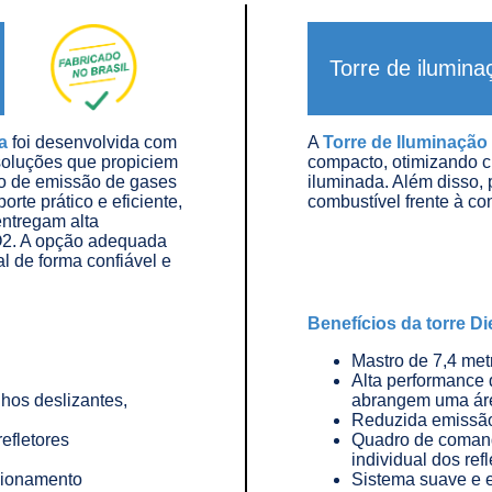
Torre de ilumin
a
foi desenvolvida com
A
Torre de Iluminaçã
soluções que propiciem
compacto, otimizando c
ão de emissão de gases
iluminada. Além disso,
te prático e eficiente,
combustível frente à co
entregam alta
O2. A opção adequada
l de forma confiável e
Benefícios da torre D
Mastro de 7,4 me
Alta performance 
lhos deslizantes,
abrangem uma ár
Reduzida emissão
efletores
Quadro de comand
individual dos ref
cionamento
Sistema suave e 