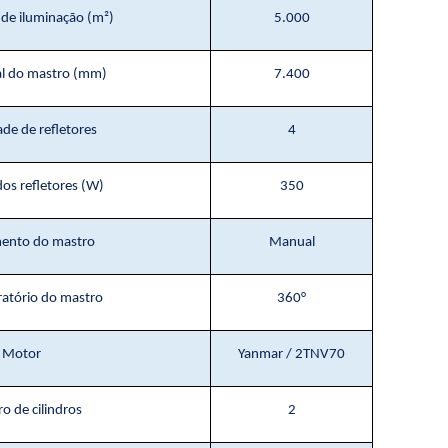
de iluminação (m²)
5.000
al do mastro (mm)
7.400
de de refletores
4
dos refletores (W)
350
ento do mastro
Manual
ratório do mastro
360°
Motor
Yanmar / 2TNV70
 de cilindros
2