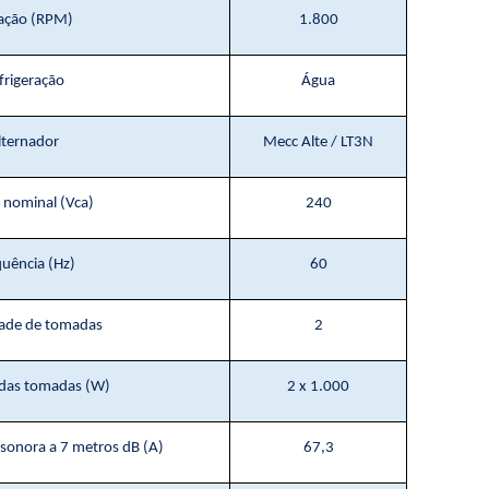
ação (RPM)
1.800
frigeração
Água
lternador
Mecc Alte / LT3N
 nominal (Vca)
240
quência (Hz)
60
ade de tomadas
2
 das tomadas (W)
2 x 1.000
 sonora a 7 metros dB (A)
67,3