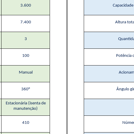
3.600
Capacidade 
7.400
Altura tot
3
Quantida
100
Potência 
Manual
Acionam
360°
Ângulo gi
Estacionária (isenta de
manutenção)
410
Número